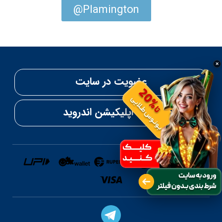
Plamington@
×
عضویت در سایت
دانلود اپلیکیشن اندروید